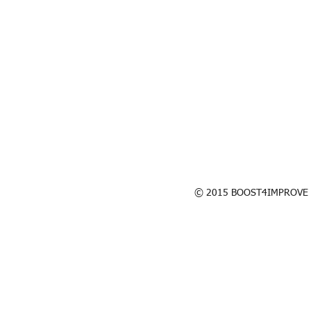
BOOST4IMPROVE - CARLES AGUILAR - COMUNICACIÓN MOTIVACIONAL - 
© 2015 BOOST4IMPROVE - 