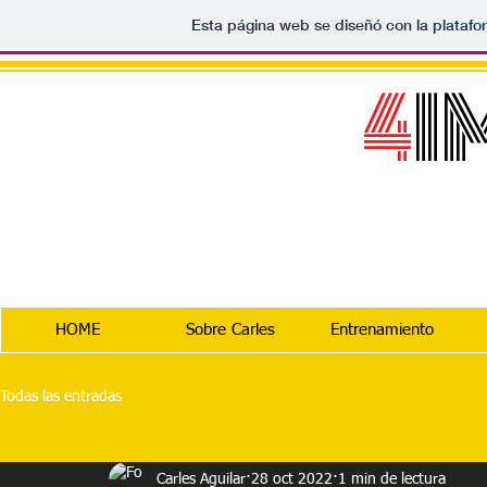
Esta página web se diseñó con la plataf
BOOST
4
I
HOME
Sobre Carles
Entrenamiento
Todas las entradas
Carles Aguilar
28 oct 2022
1 min de lectura