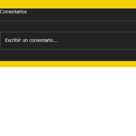
Comentarios
IronMan x E
Escribir un comentario...
2022 The Year of Eaglerun